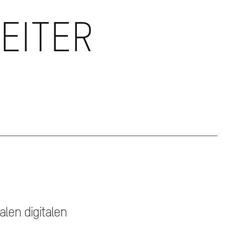
EITER
alen digitalen