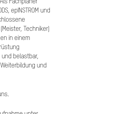
 Als Fachplaner
 DDS, epINSTROM und
schlossene
(Meister, Techniker)
gen in einem
rüstung
 und belastbar,
 Weiterbildung und
uns.